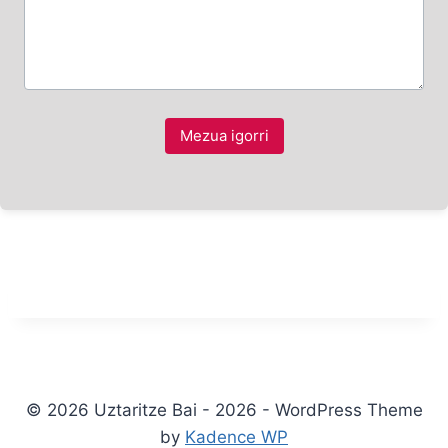
Mezua igorri
© 2026 Uztaritze Bai - 2026 - WordPress Theme
by
Kadence WP