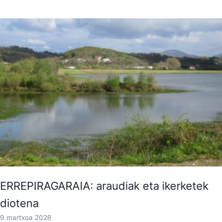
ERREPIRAGARAIA: araudiak eta ikerketek
diotena
9 martxoa 2026