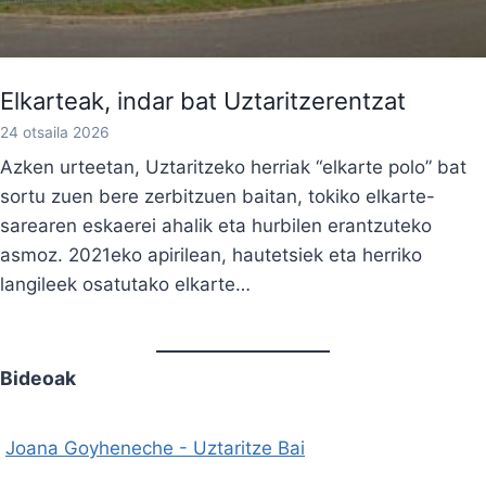
Elkarteak, indar bat Uztaritzerentzat
24 otsaila 2026
Azken urteetan, Uztaritzeko herriak “elkarte polo” bat
sortu zuen bere zerbitzuen baitan, tokiko elkarte-
sarearen eskaerei ahalik eta hurbilen erantzuteko
asmoz. 2021eko apirilean, hautetsiek eta herriko
langileek osatutako elkarte…
Bideoak
Joana Goyheneche - Uztaritze Bai