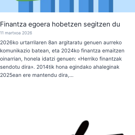
Finantza egoera hobetzen segitzen du
11 martxoa 2026
2026ko urtarrilaren 8an argitaratu genuen aurreko
komunikazio batean, eta 2024ko finantza emaitzen
oinarrian, honela idatzi genuen: «Herriko finantzak
sendotu dira». 2014tik hona egindako ahaleginak
2025ean ere mantendu dira,…