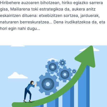
Hiribehere auzoaren bihotzean, hiriko egiazko sarrera
gisa, Mailiarena toki estrategikoa da, aukera anitz
eskaintzen dituena: etxebizitzen sortzea, jarduerak,
naturaren berreskuratzea… Dena irudikatzekoa da, eta
hori egin nahi dugu…