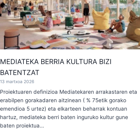
MEDIATEKA BERRIA KULTURA BIZI
BATENTZAT
13 martxoa 2026
Proiektuaren definizioa Mediatekaren arrakastaren eta
erabilpen gorakadaren aitzinean ( % 75etik gorako
emendioa 5 urtez) eta elkarteen beharrak kontuan
hartuz, mediateka berri baten inguruko kultur gune
baten proiektua…