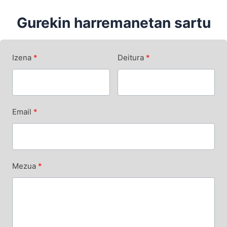
Gurekin harremanetan sartu
Izena
Deitura
Email
Mezua