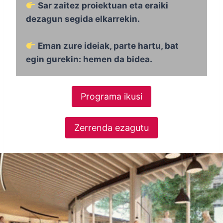
Sar zaitez proiektuan eta eraiki
dezagun segida elkarrekin
.
Eman zure ideiak, parte hartu, bat
egin gurekin: hemen da bidea
.
Programa ikusi
Zerrenda ezagutu