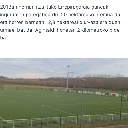
2013an herriari itzulitako Errepiragaraia guneak
ingurumen paregabea du: 20 hektareako eremua da,
eta horren barnean 12,8 hektareako ur-azalera duen
urmael bat da. Agintaldi honetan 2 kilometroko bide
bat…