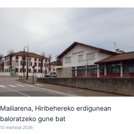
Mailiarena, Hiribehereko erdigunean
baloratzeko gune bat
13 martxoa 2026