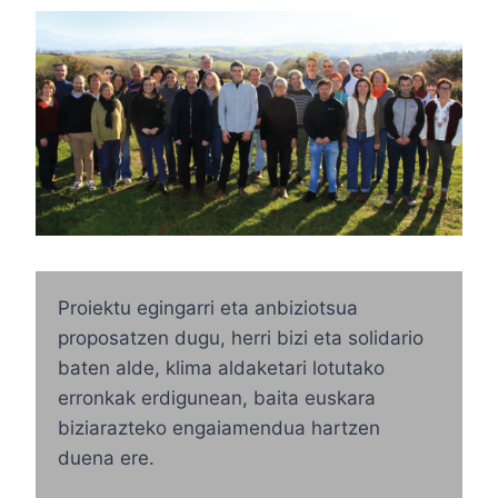
Proiektu egingarri eta anbiziotsua
proposatzen dugu, herri bizi eta solidario
baten alde, klima aldaketari lotutako
erronkak erdigunean, baita euskara
biziarazteko engaiamendua hartzen
duena ere.