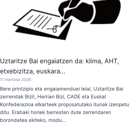
Uztaritze Bai engaiatzen da: klima, AHT,
etxebizitza, euskara…
11 martxoa 2026
Bere printzipio eta engaiamenduei leial, Uztaritze Bai
zerrendak Bizi!, Herrian Bizi, CADE eta Euskal
Konfederazioa elkarteek proposatutako itunak izenpetu
ditu. Erabaki horiek berresten dute zerrendaren
borondatea ekiteko, modu…